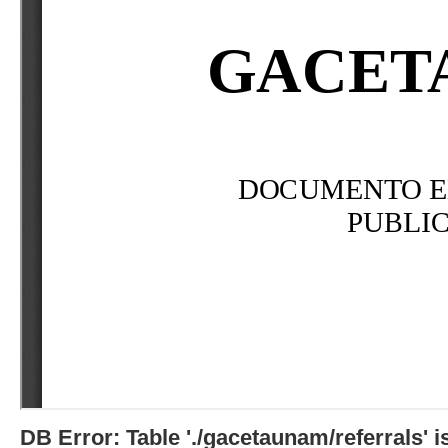
DB Error: Table './gacetaunam/referrals'