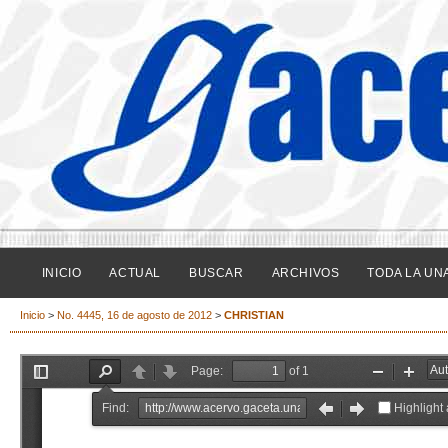
INICIO
ACTUAL
BUSCAR
ARCHIVOS
TODA LA UN
Inicio
>
No. 4445, 16 de agosto de 2012
>
CHRISTIAN