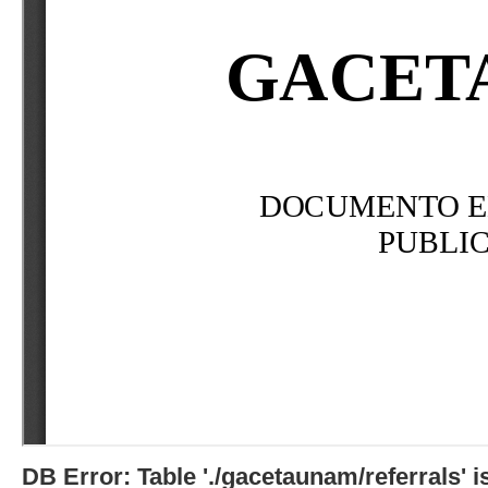
DB Error: Table './gacetaunam/referrals'