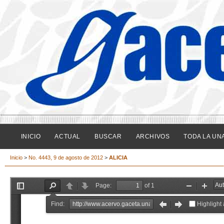
INICIO
ACTUAL
BUSCAR
ARCHIVOS
TODA LA UN
Inicio
>
No. 4443, 9 de agosto de 2012
>
ALICIA