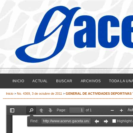
INICIO
ACTUAL
BUSCAR
ARCHIVOS
TODA LA UN
Inicio
>
No. 4369, 3 de octubre de 2011
>
GENERAL DE ACTIVIDADES DEPORTIVAS 