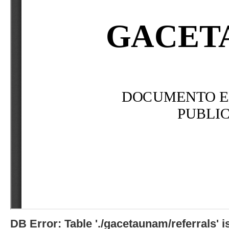
DB Error: Table './gacetaunam/referrals'