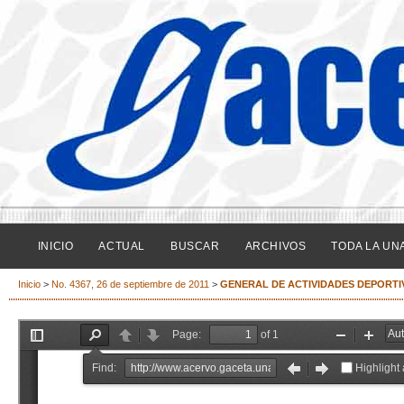
INICIO
ACTUAL
BUSCAR
ARCHIVOS
TODA LA UN
Inicio
>
No. 4367, 26 de septiembre de 2011
>
GENERAL DE ACTIVIDADES DEPORTI