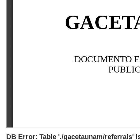
DB Error: Table './gacetaunam/referrals'