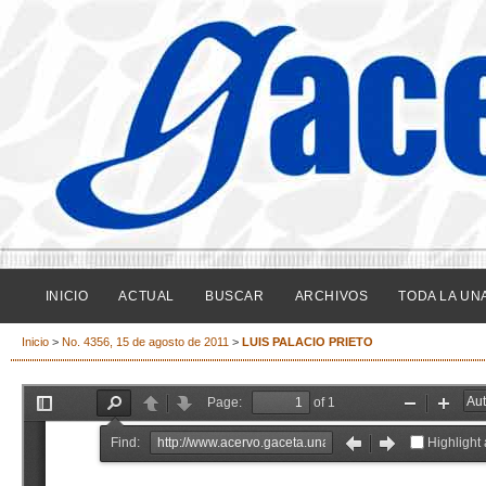
INICIO
ACTUAL
BUSCAR
ARCHIVOS
TODA LA UN
Inicio
>
No. 4356, 15 de agosto de 2011
>
LUIS PALACIO PRIETO