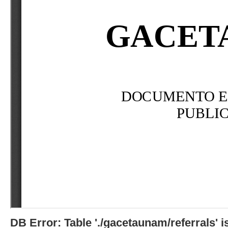
DB Error: Table './gacetaunam/referrals'