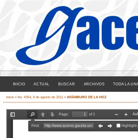
INICIO
ACTUAL
BUSCAR
ARCHIVOS
TODA LA UN
Inicio
>
No. 4354, 8 de agosto de 2011
>
ARÁMBURO DE LA HOZ