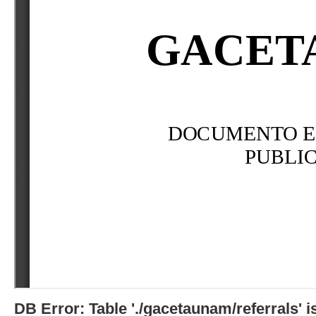
DB Error: Table './gacetaunam/referrals'