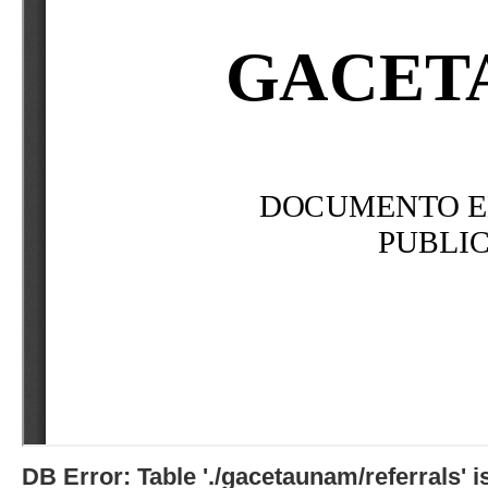
DB Error: Table './gacetaunam/referrals'