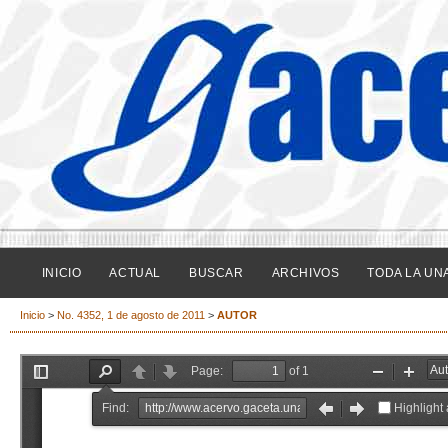
INICIO
ACTUAL
BUSCAR
ARCHIVOS
TODA LA UN
Inicio
>
No. 4352, 1 de agosto de 2011
>
AUTOR