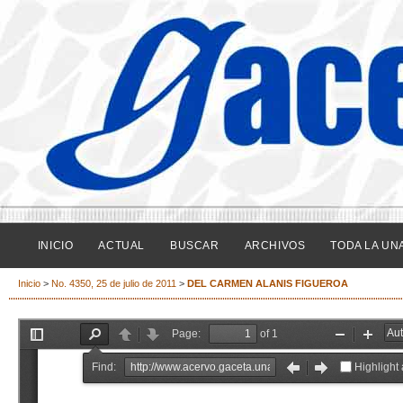
INICIO
ACTUAL
BUSCAR
ARCHIVOS
TODA LA UN
Inicio
>
No. 4350, 25 de julio de 2011
>
DEL CARMEN ALANIS FIGUEROA