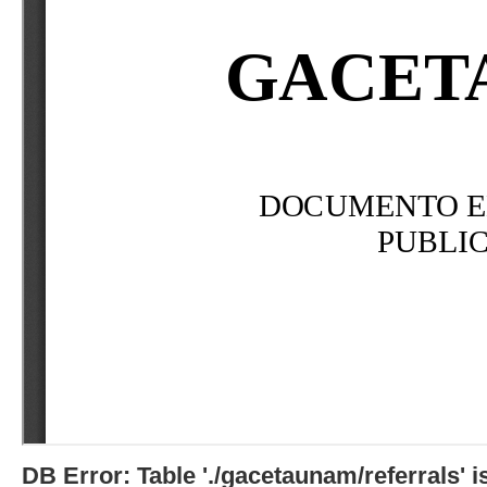
DB Error: Table './gacetaunam/referrals'