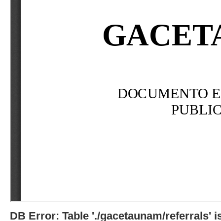
DB Error: Table './gacetaunam/referrals'