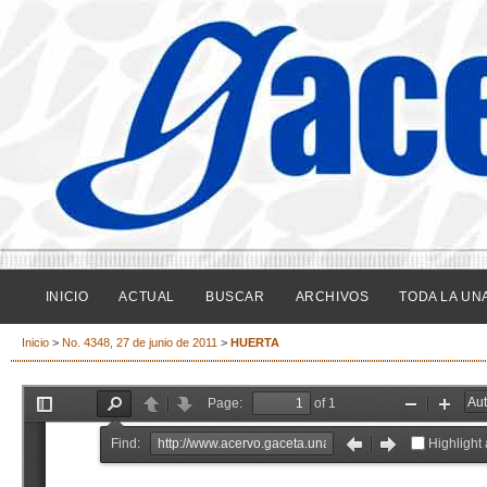
INICIO
ACTUAL
BUSCAR
ARCHIVOS
TODA LA UN
Inicio
>
No. 4348, 27 de junio de 2011
>
HUERTA