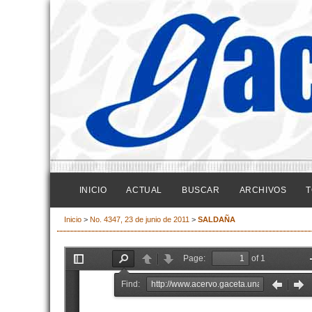
INICIO
ACTUAL
BUSCAR
ARCHIVOS
T
Inicio
>
No. 4347, 23 de junio de 2011
>
SALDAÑA