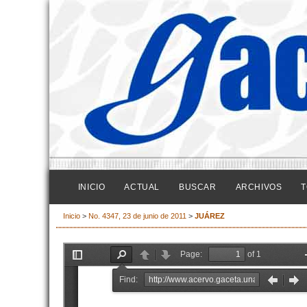
INICIO
ACTUAL
BUSCAR
ARCHIVOS
T
Inicio
>
No. 4347, 23 de junio de 2011
>
JUÁREZ