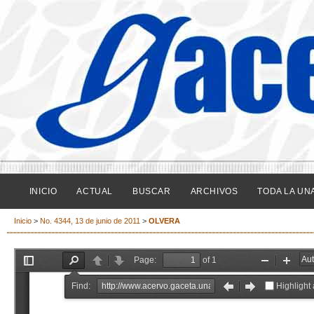
INICIO
ACTUAL
BUSCAR
ARCHIVOS
TODA LA UN
Inicio
>
No. 4344, 13 de junio de 2011
>
OLVERA