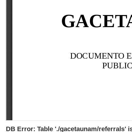
DB Error: Table './gacetaunam/referrals'