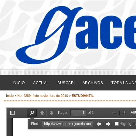
INICIO
ACTUAL
BUSCAR
ARCHIVOS
TODA LA UN
Inicio
>
No. 4289, 4 de noviembre de 2010
>
ESTUDIANTIL