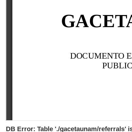
DB Error: Table './gacetaunam/referrals'