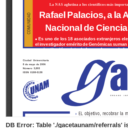
DB Error: Table './gacetaunam/referrals'