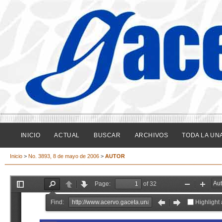
INICIO
ACTUAL
BUSCAR
ARCHIVOS
TODA LA UN
Inicio
>
No. 3893, 8 de mayo de 2006
>
AUTOR