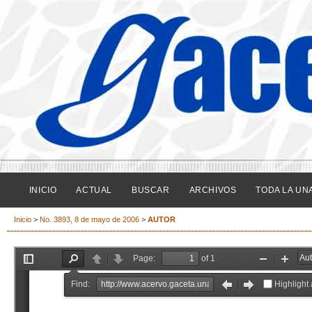
INICIO
ACTUAL
BUSCAR
ARCHIVOS
TODA LA UN
Inicio
>
No. 3893, 8 de mayo de 2006
>
AUTOR