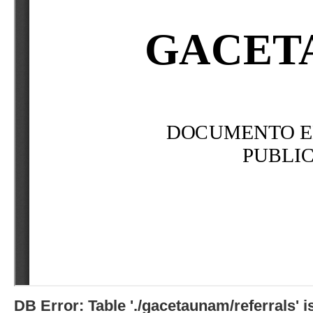
DB Error: Table './gacetaunam/referrals'