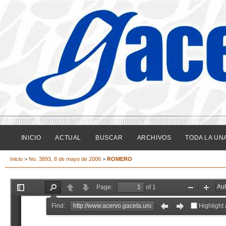
INICIO
ACTUAL
BUSCAR
ARCHIVOS
TODA LA UN
Inicio
>
No. 3893, 8 de mayo de 2006
>
ROMERO