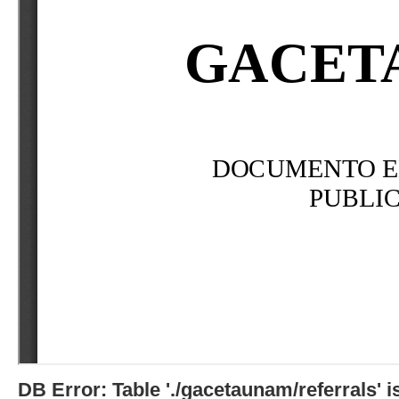
DB Error: Table './gacetaunam/referrals'