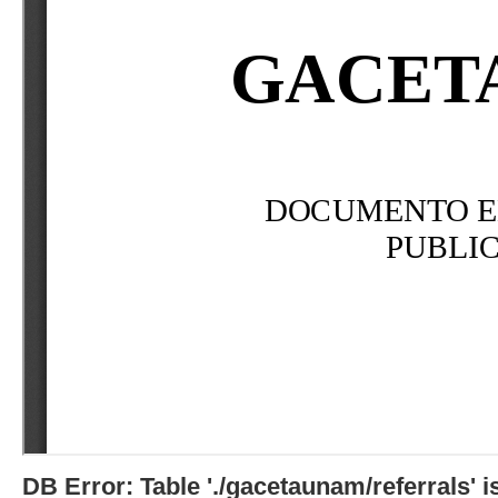
DB Error: Table './gacetaunam/referrals'