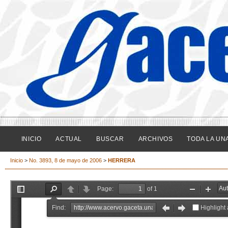
INICIO
ACTUAL
BUSCAR
ARCHIVOS
TODA LA UN
Inicio
>
No. 3893, 8 de mayo de 2006
>
HERRERA