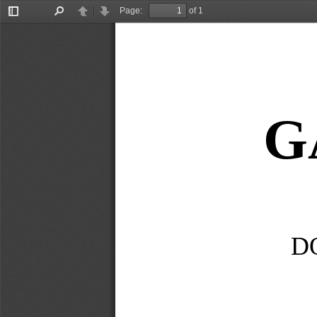
Page:
of 1
Toggle
Find
Previous
Next
Sidebar
G
D