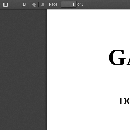
Page:
of 1
Toggle
Find
Previous
Next
Sidebar
G
D