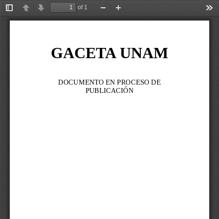
of 1
Toggle
Previous
Next
Zoom
Zoom
Too
Sidebar
Out
In
GACETA UNAM
DOCUMENTO EN PROCESO DE 
PUBLICACIÓN