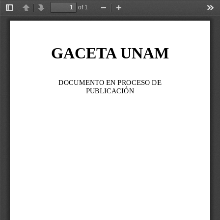
of 1
Toggle
Previous
Next
Zoom
Zoom
Too
Sidebar
Out
In
GACETA UNAM
DOCUMENTO EN PROCESO DE 
PUBLICACIÓN