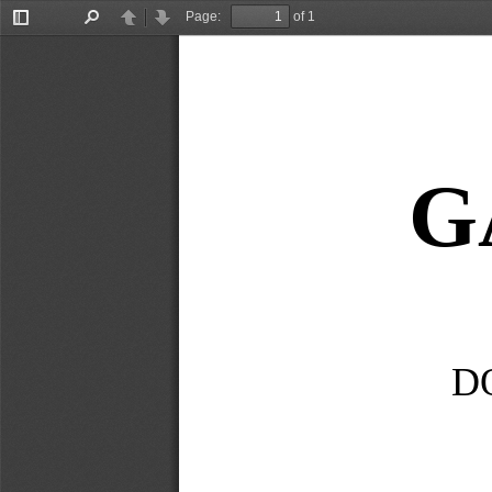
Page:
of 1
Toggle
Find
Previous
Next
Sidebar
G
D