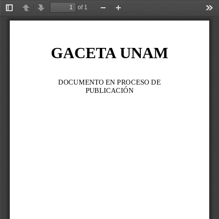
of 1
Toggle
Previous
Next
Zoom
Zoom
Too
Sidebar
Out
In
GACETA UNAM
DOCUMENTO EN PROCESO DE 
PUBLICACIÓN