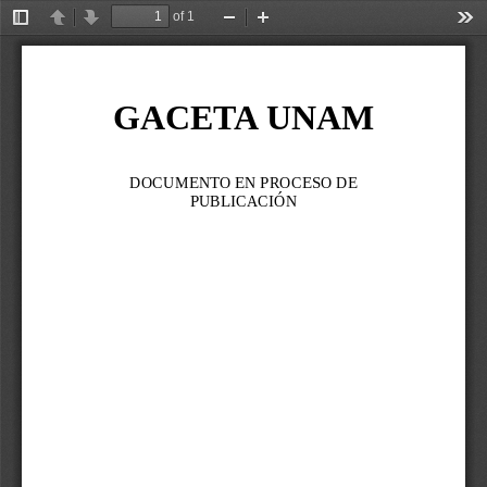
of 1
Toggle
Previous
Next
Zoom
Zoom
Too
Sidebar
Out
In
GACETA UNAM
DOCUMENTO EN PROCESO DE 
PUBLICACIÓN