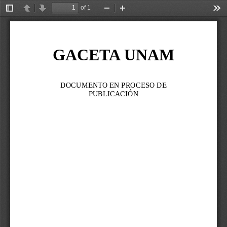
of 1
Toggle
Previous
Next
Zoom
Zoom
Too
Sidebar
Out
In
GACETA UNAM
DOCUMENTO EN PROCESO DE 
PUBLICACIÓN