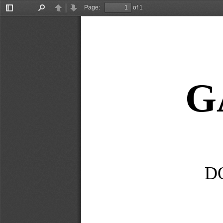
Page:
of 1
Toggle
Find
Previous
Next
Sidebar
G
D