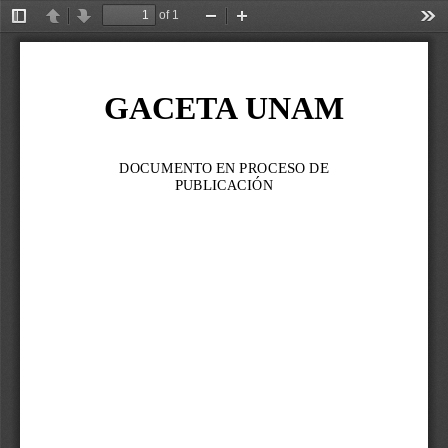
of 1
Toggle
Previous
Next
Zoom
Zoom
Too
Sidebar
Out
In
GACETA UNAM
DOCUMENTO EN PROCESO DE 
PUBLICACIÓN