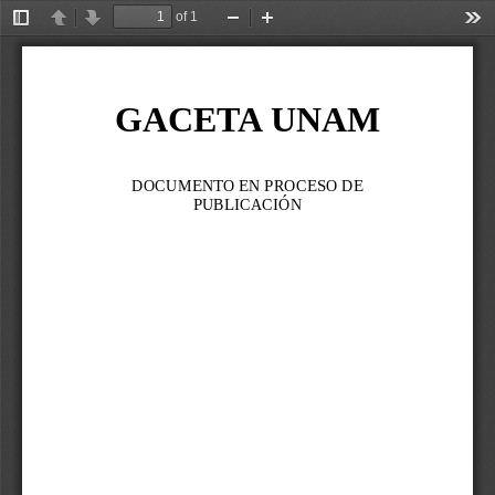
of 1
Toggle
Previous
Next
Zoom
Zoom
Too
Sidebar
Out
In
GACETA UNAM
DOCUMENTO EN PROCESO DE 
PUBLICACIÓN