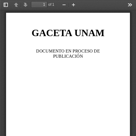
of 1
Toggle
Previous
Next
Zoom
Zoom
Too
Sidebar
Out
In
GACETA UNAM
DOCUMENTO EN PROCESO DE 
PUBLICACIÓN