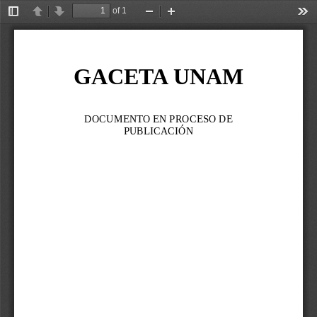
of 1
Toggle
Previous
Next
Zoom
Zoom
Too
Sidebar
Out
In
GACETA UNAM
DOCUMENTO EN PROCESO DE 
PUBLICACIÓN