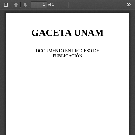
of 1
Toggle
Previous
Next
Zoom
Zoom
Too
Sidebar
Out
In
GACETA UNAM
DOCUMENTO EN PROCESO DE 
PUBLICACIÓN