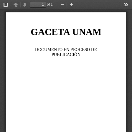
of 1
Toggle
Previous
Next
Zoom
Zoom
Too
Sidebar
Out
In
GACETA UNAM
DOCUMENTO EN PROCESO DE 
PUBLICACIÓN