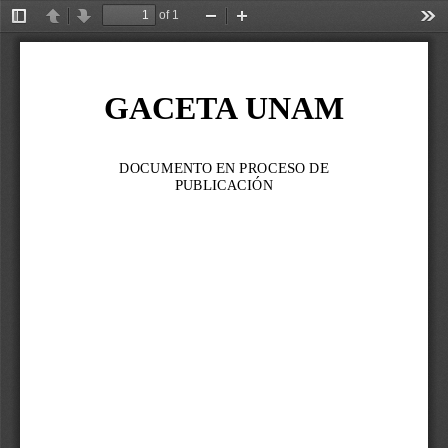
of 1
Toggle
Previous
Next
Zoom
Zoom
Too
Sidebar
Out
In
GACETA UNAM
DOCUMENTO EN PROCESO DE 
PUBLICACIÓN