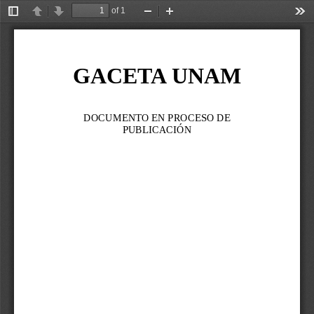
of 1
Toggle
Previous
Next
Zoom
Zoom
Too
Sidebar
Out
In
GACETA UNAM
DOCUMENTO EN PROCESO DE 
PUBLICACIÓN