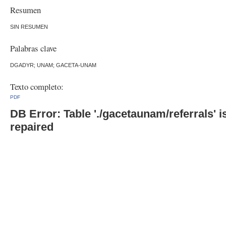
Resumen
SIN RESUMEN
Palabras clave
DGADYR; UNAM; GACETA-UNAM
Texto completo:
PDF
DB Error: Table './gacetaunam/referrals'
repaired