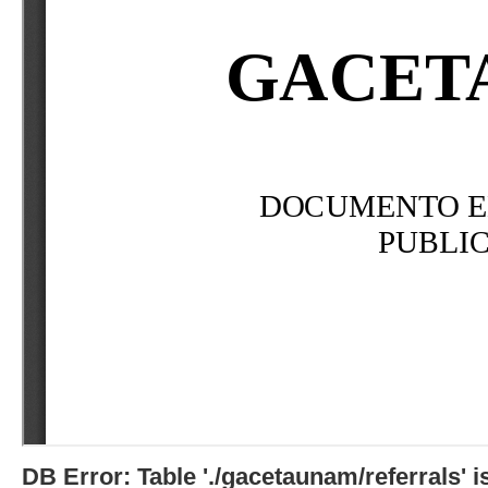
DB Error: Table './gacetaunam/referrals'