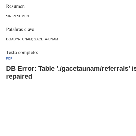
Resumen
SIN RESUMEN
Palabras clave
DGADYR; UNAM; GACETA-UNAM
Texto completo:
PDF
DB Error: Table './gacetaunam/referrals'
repaired