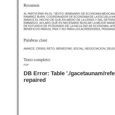
Resumen
AL PARTICIPAR EN EL "SEXTO SEMINARIO DE ECONOMIA MEXICAN
RAMIREZ BURN, COORDINADOR DE ECONOMIA DE LA ESCUELA N
AVANCE EL HECHO DE QUE EN MEDIO DE LA CRISIS Y DEL DETERI
EMBARGO, ACLARO QUE ES NECESARIO BUSCAR LA MEJOR MANERA 
DE ESTUDIOS DE POSGRADO DE LA FACULTAD DE ECONOMIA, AF
BENEFICOS PARA EL PAIS Y NO PARA LOS ACREEDORES, PENSANDO
Palabras clave
AVANCE; CRISIS; RETO; BIENESTAR; SOCIAL; NEGOCIACION; DEU
Texto completo:
PDF
DB Error: Table './gacetaunam/ref
repaired