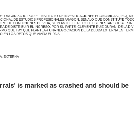
A", ORGANIZADO POR EL INSTITUTO DE INVESTIGACIONES ECONOMICAS (IIEC), R
ACIONAL DE ESTUDIOS PROFESIONALES ARAGON, SENALO QUE CONSTITUYE TOD
ORO DE CONDICIONES DE VIDA, SE PLANTEE EL RETO DEL BIENESTAR SOCIAL. SIN
DE DISTRIBUIR EL INGRESO. POR SU PARTE, CLEMENTE RUIZ DURAN, DE LA DIV
IRMO QUE HAY QUE PLANTEAR UNA NEGOCIACION DE LA DEUDA EXTERNA EN TERM
 EN LOS RETOS QUE VIVIRA EL PAIS.
DA; EXTERNA
errals' is marked as crashed and should be