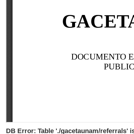
DB Error: Table './gacetaunam/referrals'