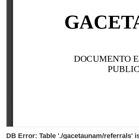
DB Error: Table './gacetaunam/referrals'