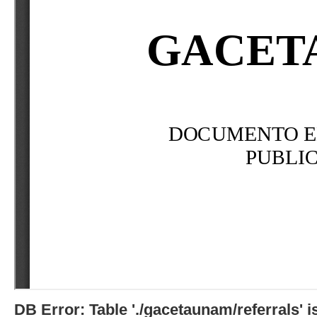
DB Error: Table './gacetaunam/referrals'