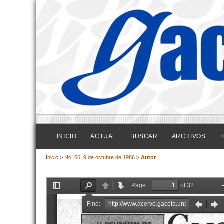
INICIO
ACTUAL
BUSCAR
ARCHIVOS
T
Inicio
>
No. 66, 9 de octubre de 1986
>
Autor