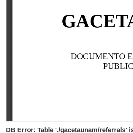
DB Error: Table './gacetaunam/referrals'