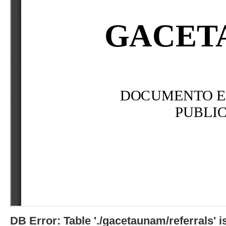
DB Error: Table './gacetaunam/referrals'