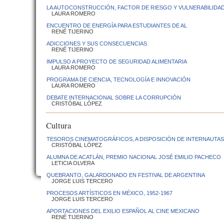
LA AUTOCONSTRUCCIÓN, FACTOR DE RIESGO Y VULNERABILIDA
LAURA ROMERO
ENCUENTRO DE ENERGÍA PARA ESTUDIANTES DE AL
RENÉ TIJERINO
ADICCIONES Y SUS CONSECUENCIAS
RENÉ TIJERINO
IMPULSO A PROYECTO DE SEGURIDAD ALIMENTARIA
LAURA ROMERO
PROGRAMA DE CIENCIA, TECNOLOGÍA E INNOVACIÓN
LAURA ROMERO
DEBATE INTERNACIONAL SOBRE LA CORRUPCIÓN
CRISTÓBAL LÓPEZ
Cultura
TESOROS CINEMATOGRÁFICOS, A DISPOSICIÓN DE INTERNAUTAS
CRISTÓBAL LÓPEZ
ALUMNA DE ACATLÁN, PREMIO NACIONAL JOSÉ EMILIO PACHECO
LETICIA OLVERA
QUEBRANTO, GALARDONADO EN FESTIVAL DE ARGENTINA
JORGE LUIS TERCERO
PROCESOS ARTÍSTICOS EN MÉXICO, 1952-1967
JORGE LUIS TERCERO
APORTACIONES DEL EXILIO ESPAÑOL AL CINE MEXICANO
RENÉ TIJERINO