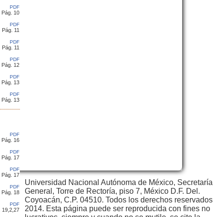
PDF
Pág. 10
PDF
Pág. 11
PDF
Pág. 11
PDF
Pág. 12
PDF
Pág. 13
PDF
Pág. 13
PDF
Pág. 16
PDF
Pág. 17
PDF
Pág. 17
Universidad Nacional Autónoma de México, Secretaría
PDF
General, Torre de Rectoría, piso 7, México D.F. Del.
Pág. 18
Coyoacán, C.P. 04510. Todos los derechos reservados
PDF
2014. Esta página puede ser reproducida con fines no
 19,2,27