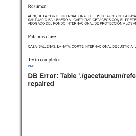
Resumen
AUNQUE LA CORTE INTERNACIONAL DE JUSTICIA (CIJ) DE LA HAY
SANTUARIO BALLENERO AL CAPTURAR CETÁCEOS CON EL PRETEXT
ABOGADO DEL FONDO INTERNACIONAL DE PROTECCIÓN A LOS A
Palabras clave
CAZA; BALLENAS; LA HAYA; CORTE INTERNACIONAL DE JUSTICIA;
Texto completo:
PDF
DB Error: Table './gacetaunam/ref
repaired