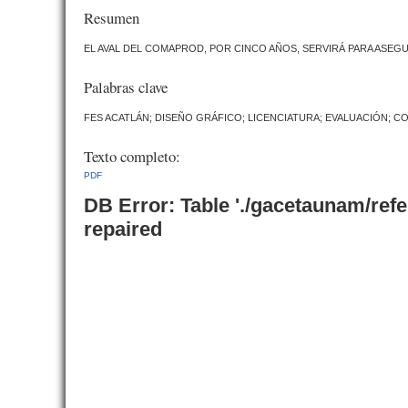
Resumen
EL AVAL DEL COMAPROD, POR CINCO AÑOS, SERVIRÁ PARA ASEG
Palabras clave
FES ACATLÁN; DISEÑO GRÁFICO; LICENCIATURA; EVALUACIÓN;
Texto completo:
PDF
DB Error: Table './gacetaunam/ref
repaired