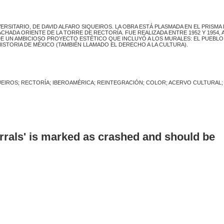
SITARIO, DE DAVID ALFARO SIQUEIROS. LA OBRA ESTÁ PLASMADA EN EL PRISMA
HADA ORIENTE DE LA TORRE DE RECTORÍA. FUE REALIZADA ENTRE 1952 Y 1954, 
E UN AMBICIOSO PROYECTO ESTÉTICO QUE INCLUYÓ A LOS MURALES: EL PUEBLO 
 HISTORIA DE MÉXICO (TAMBIÉN LLAMADO EL DERECHO A LA CULTURA).
UEIROS; RECTORÍA; IBEROAMÉRICA; REINTEGRACIÓN; COLOR; ACERVO CULTURAL;
errals' is marked as crashed and should be