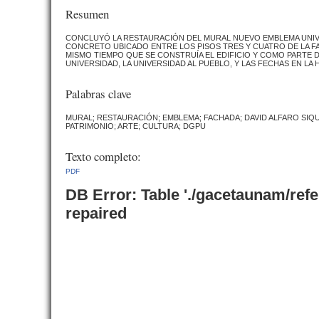
Resumen
CONCLUYÓ LA RESTAURACIÓN DEL MURAL NUEVO EMBLEMA UNIVER
CONCRETO UBICADO ENTRE LOS PISOS TRES Y CUATRO DE LA FAC
MISMO TIEMPO QUE SE CONSTRUÍA EL EDIFICIO Y COMO PARTE D
UNIVERSIDAD, LA UNIVERSIDAD AL PUEBLO, Y LAS FECHAS EN LA
Palabras clave
MURAL; RESTAURACIÓN; EMBLEMA; FACHADA; DAVID ALFARO SIQ
PATRIMONIO; ARTE; CULTURA; DGPU
Texto completo:
PDF
DB Error: Table './gacetaunam/ref
repaired