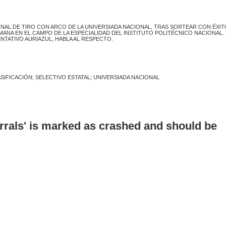
AL DE TIRO CON ARCO DE LA UNIVERSIADA NACIONAL, TRAS SORTEAR CON ÉXIT
MANA EN EL CAMPO DE LA ESPECIALIDAD DEL INSTITUTO POLITÉCNICO NACIONAL.
TATIVO AURIAZUL, HABLA AL RESPECTO.
IFICACIÓN; SELECTIVO ESTATAL; UNIVERSIADA NACIONAL
errals' is marked as crashed and should be