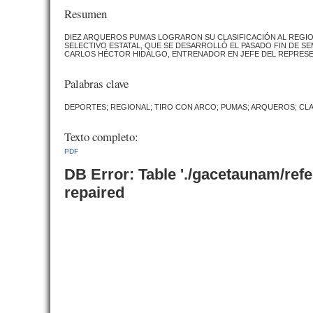
Resumen
DIEZ ARQUEROS PUMAS LOGRARON SU CLASIFICACIÓN AL REGION
SELECTIVO ESTATAL, QUE SE DESARROLLÓ EL PASADO FIN DE SE
CARLOS HÉCTOR HIDALGO, ENTRENADOR EN JEFE DEL REPRESEN
Palabras clave
DEPORTES; REGIONAL; TIRO CON ARCO; PUMAS; ARQUEROS; CLAS
Texto completo:
PDF
DB Error: Table './gacetaunam/ref
repaired