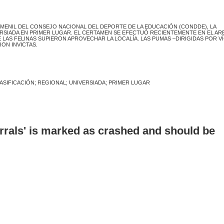
 FEMENIL DEL CONSEJO NACIONAL DEL DEPORTE DE LA EDUCACIÓN (CONDDE), LA
ERSIADA EN PRIMER LUGAR. EL CERTAMEN SE EFECTUÓ RECIENTEMENTE EN EL A
E LAS FELINAS SUPIERON APROVECHAR LA LOCALÍA. LAS PUMAS –DIRIGIDAS POR V
ON INVICTAS.
LASIFICACIÓN; REGIONAL; UNIVERSIADA; PRIMER LUGAR
errals' is marked as crashed and should be