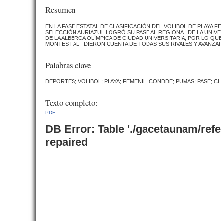
Resumen
EN LA FASE ESTATAL DE CLASIFICACIÓN DEL VOLIBOL DE PLAYA
SELECCIÓN AURIAZUL LOGRÓ SU PASE AL REGIONAL DE LA UNIV
DE LA ALBERCA OLÍMPICA DE CIUDAD UNIVERSITARIA, POR LO QU
MONTES FAL– DIERON CUENTA DE TODAS SUS RIVALES Y AVANZAR
Palabras clave
DEPORTES; VOLIBOL; PLAYA; FEMENIL; CONDDE; PUMAS; PASE; C
Texto completo:
PDF
DB Error: Table './gacetaunam/ref
repaired